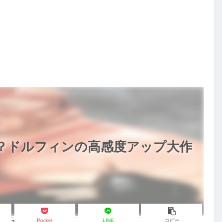
！？ドルフィンの高感度アップ大作
Pocket
LINE
コピー