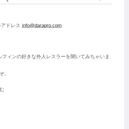
は
約2分
で読めます。
ルアドレス
info@darapro.com
ルフィンの好きな外人レスラーを聞いてみちゃいま
ぞ。
む