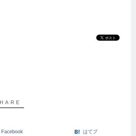
ュ
ー
ム
調
節
に
は
上
下
矢
印
キ
ー
を
使
Facebook
はてブ