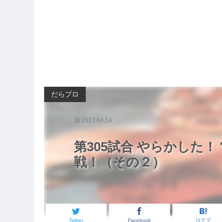
だらプロ
2017.04.14
第305試合 やらかした
戦！（その２）
Twitter
Facebook
はてブ