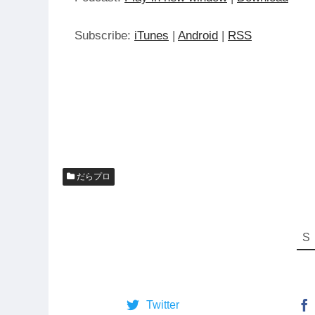
ー
Subscribe:
iTunes
|
Android
|
RSS
だらプロ
Twitter