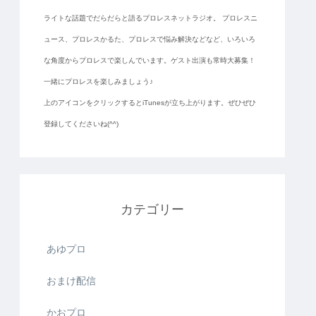
ライトな話題でだらだらと語るプロレスネットラジオ。 プロレスニ
ュース、プロレスかるた、プロレスで悩み解決などなど、いろいろ
な角度からプロレスで楽しんでいます。ゲスト出演も常時大募集！
一緒にプロレスを楽しみましょう♪
上のアイコンをクリックするとiTunesが立ち上がります。ぜひぜひ
登録してくださいね(^^)
カテゴリー
あゆプロ
おまけ配信
かおプロ