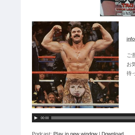
inf
ご
お
待っ
音
声
プ
レ
00:00
ー
Podcast:
Play in new window
|
Download
ヤ