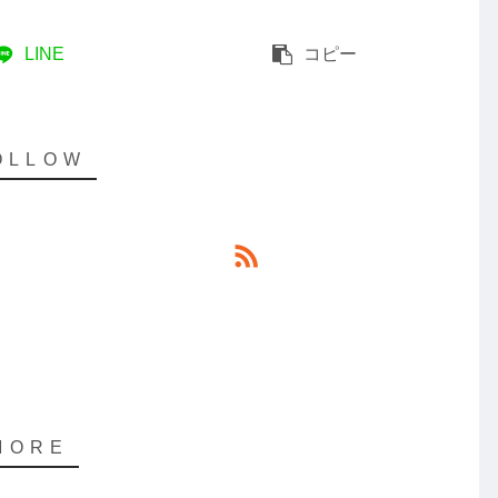
っ
て
LINE
コピー
く
だ
さ
い
。