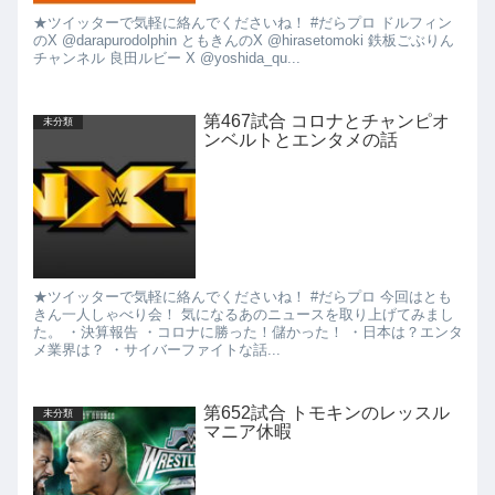
★ツイッターで気軽に絡んでくださいね！ #だらプロ ドルフィン
のX @darapurodolphin ともきんのX @hirasetomoki 鉄板ごぶりん
チャンネル 良田ルビー X @yoshida_qu...
第467試合 コロナとチャンピオ
未分類
ンベルトとエンタメの話
★ツイッターで気軽に絡んでくださいね！ #だらプロ 今回はとも
きん一人しゃべり会！ 気になるあのニュースを取り上げてみまし
た。 ・決算報告 ・コロナに勝った！儲かった！ ・日本は？エンタ
メ業界は？ ・サイバーファイトな話...
第652試合 トモキンのレッスル
未分類
マニア休暇