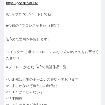
https://goo.gl/h4fFDZ
#だらプロ でツイートしてね！
■今週の #プロレスかるた （暫定）
い
の名文句を募集します！
ツイッター（ @darapuro ）にみなさんの名文句をお寄せく
ださい！
い
#プロレスかるた
の候補作品一覧
○いま俺は人生のホームレスをやっております
○いましかないぞ俺たちの時代だ
○１＋１は２じゃないぞ
○猪木問答
○いっちゃうぞバカヤロー