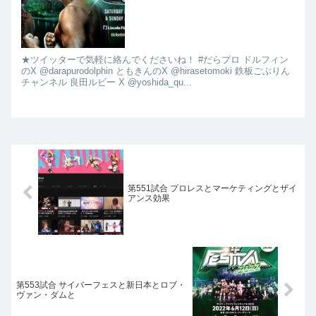
★ツイッターで気軽に絡んでくださいね！ #だらプロ ドルフィン
のX @darapurodolphin ともきんのX @hirasetomoki 鉄板ごぶりん
チャンネル 良田ルビー X @yoshida_qu...
第551試合 プロレスとマーケティングとザイ
アンス効果
第553試合 サイバーフェスと新日本とロブ・
ヴァン・ダムと