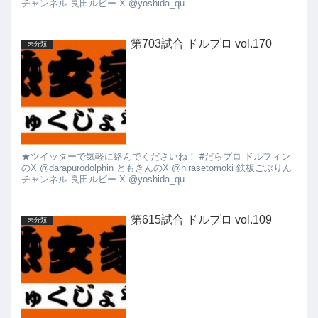
チャンネル 良田ルビー X @yoshida_qu...
第703試合 ドルプロ vol.170
未分類
★ツイッターで気軽に絡んでくださいね！ #だらプロ ドルフィン
のX @darapurodolphin ともきんのX @hirasetomoki 鉄板ごぶりん
チャンネル 良田ルビー X @yoshida_qu...
第615試合 ドルプロ vol.109
未分類