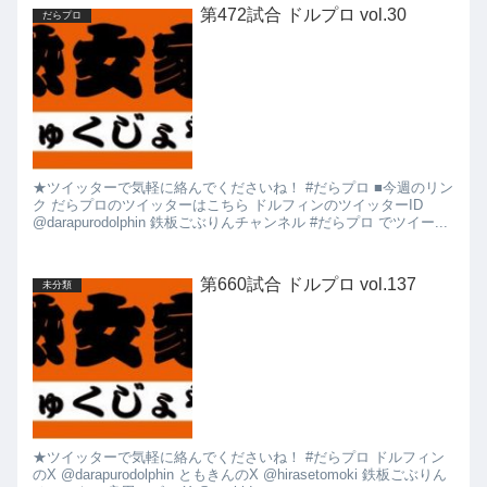
第472試合 ドルプロ vol.30
だらプロ
★ツイッターで気軽に絡んでくださいね！ #だらプロ ■今週のリン
ク だらプロのツイッターはこちら ドルフィンのツイッターID
@darapurodolphin 鉄板ごぶりんチャンネル #だらプロ でツイー...
第660試合 ドルプロ vol.137
未分類
★ツイッターで気軽に絡んでくださいね！ #だらプロ ドルフィン
のX @darapurodolphin ともきんのX @hirasetomoki 鉄板ごぶりん