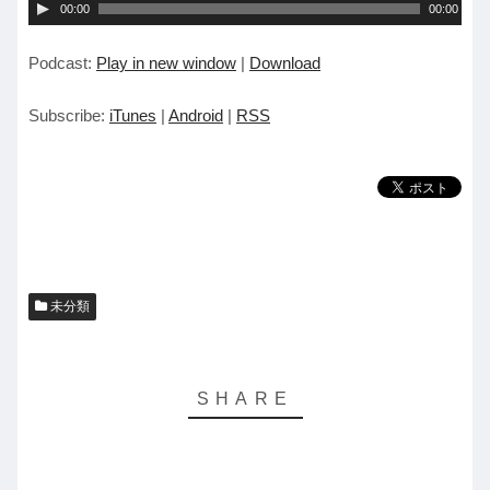
音
00:00
00:00
声
Podcast:
Play in new window
|
Download
プ
レ
Subscribe:
iTunes
|
Android
|
RSS
ー
ヤ
ー
未分類