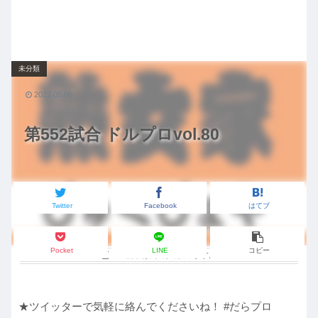
未分類
2022.05.06
第552試合 ドルプロvol.80
Twitter
Facebook
はてブ
Pocket
LINE
コピー
この記事は
約2分
で読めます。
★ツイッターで気軽に絡んでくださいね！ #だらプロ