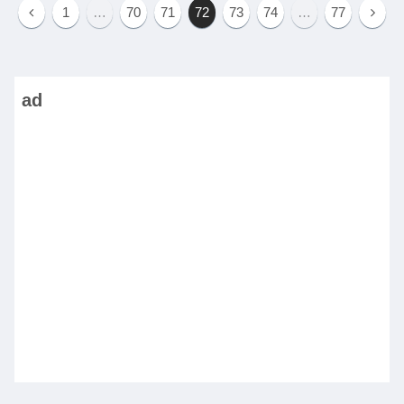
1
…
70
71
72
73
74
…
77
ad