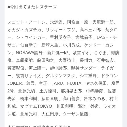
■今回出てきたレスラーズ
スコット・ノートン、永源遥、阿修羅・原、天龍源一郎、
オカダ・カズチカ、リッキー・フジ、高木三四郎、菊タロ
ー、ジ・ウインガー、里村明衣子、宮城倫子、DASH・チ
サコ、仙台幸子、新崎人生、小川良成、ケンドー・カシ
ン、NOSAWA論外、新井健一郎、紫雷イオ、こぐま、諏訪
魔、真霜拳號、藤田和之、火野裕士、長州力、石井智宏、
斉藤彰俊、河上隆一、越中詩郎、獣神サンダー・ライガ
ー、筑前りょう太、グルクンマスク、シマ重野、ドラゴン
JOKER、怨霊、空牙、TARU、FUJITA、ヤス久保田、魔界
2号、北原光騎、土方隆司、那須晃太郎、中嶋勝彦、佐藤
光留、橋本和樹、藤原喜明、高山善廣、鈴木みのる、村上
和成、マグナムTOKYO、川田利明、邪道、外道、ライオ
ン道、北尾光司、大仁田厚、ターザン後藤、