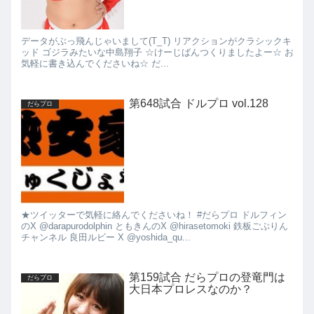
データがぶっ飛んじゃいまして(T_T) リアクションがクラシックキ
ッド ゴジラみたいな中島翔子 ☆けーじばんつくりましたよー☆ お
気軽に書き込んでくださいね☆ だ...
第648試合 ドルプロ vol.128
だらプロ
★ツイッターで気軽に絡んでくださいね！ #だらプロ ドルフィン
のX @darapurodolphin ともきんのX @hirasetomoki 鉄板ごぶりん
チャンネル 良田ルビー X @yoshida_qu...
第159試合 だらプロの登竜門は
だらプロ
大日本プロレスなのか？