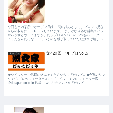
今回も市内某所でオープン収録。 初の試みとして、プロレス見な
がらの収録にチャレンジしています。 ま、かなり雑な編集でバッ
サバッサとやってますが、だらプロメンバーのいつものトークっ
てこんなんだろなーっていうのを感じ取っていただければ嬉しい...
第420回 ドルプロ vol.5
だらプロ
★ツイッターで気軽に絡んでくださいね！ #だらプロ ■今週のリン
ク だらプロのツイッターはこちら ドルフィンのツイッターID
@darapurodolphin 鉄板ごぶりんチャンネル #だらプ...