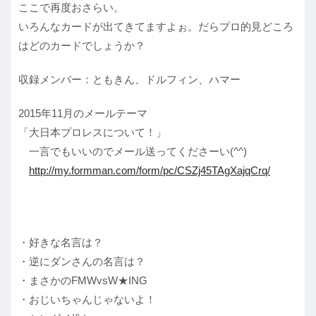
ここで再度おさらい。
いろんなカードが出てきてますよぉ。だらプロ的見どころ
はどのカードでしょうか？
収録メンバー：ともきん、ドルフィン、ハマー
2015年11月のメールテーマ
「大日本プロレスについて！」
一言でもいいのでメール送ってくださーい(^^)
http://my.formman.com/form/pc/CSZj45TAgXajqCrq/
・好きな名言は？
・逆にダンさんの名言は？
・まさかのFMWvsW★ING
・おじいちゃんじゃないよ！