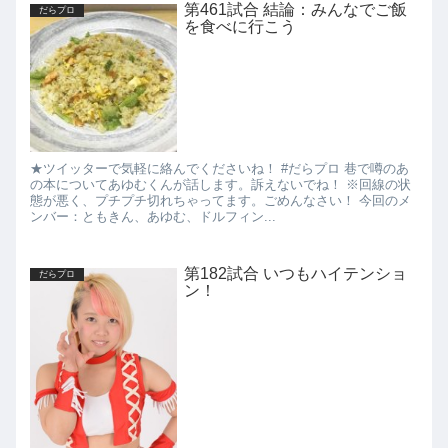
第461試合 結論：みんなでご飯
だらプロ
を食べに行こう
★ツイッターで気軽に絡んでくださいね！ #だらプロ 巷で噂のあ
の本についてあゆむくんが話します。訴えないでね！ ※回線の状
態が悪く、プチプチ切れちゃってます。ごめんなさい！ 今回のメ
ンバー：ともきん、あゆむ、ドルフィン...
第182試合 いつもハイテンショ
だらプロ
ン！