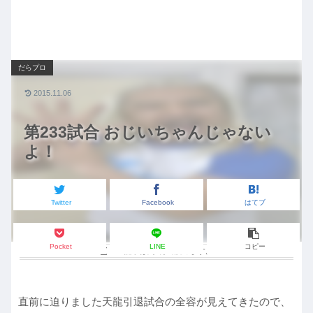
だらプロ
2015.11.06
第233試合 おじいちゃんじゃない
よ！
Twitter
Facebook
はてブ
Pocket
LINE
コピー
この記事は
約2分
で読めます。
直前に迫りました天龍引退試合の全容が見えてきたので、