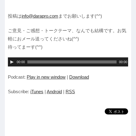
投稿は
info@darapro.com
までお願いします(^^)
ご意見・ご感想・トークテーマ、なんでも結構です。お気
軽におメール送ってくださいね(^^)
待ってまーす(^^)
音
00:00
00:00
声
Podcast:
Play in new window
|
Download
プ
レ
Subscribe:
iTunes
|
Android
|
RSS
ー
ヤ
ー