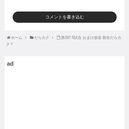
コメントを書き込む
ホーム
だらカク
第297.5試合 おまけ放送 新生だらカ
ク？
ad