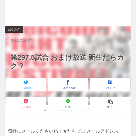
だらカク
2017.02.17
第297.5試合 おまけ放送 新生だらカ
ク？
Twitter
Facebook
はてブ
Pocket
LINE
コピー
この記事は
約1分
で読めます。
気軽にメールくださいね！★だらプロ メールアドレス