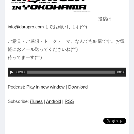
投稿は
info@darapro.com
までお願いします(^^)
ご意見・ご感想・トークテーマ、なんでも結構です。お気
軽におメール送ってくださいね(^^)
待ってまーす(^^)
音
00:00
00:00
声
Podcast:
Play in new window
|
Download
プ
レ
Subscribe:
iTunes
|
Android
|
RSS
ー
ヤ
ー