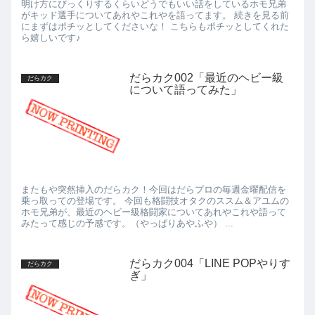
明け方にびっくりするくらいどうでもいい話をしているホモ兄弟
がキッド選手についてあれやこれやを語ってます。 続きを見る前
にまずはポチッとしてくださいな！ こちらもポチッとしてくれた
ら嬉しいです♪
だらカク002「最近のヘビー級
だらカク
について語ってみた」
またもや突然挿入のだらカク！今回はだらプロの毎週金曜配信を
乗っ取っての登場です。 今回も格闘技オタクのススム＆アユムの
ホモ兄弟が、最近のヘビー級格闘家についてあれやこれや語って
みたって感じの予感です。（やっぱりあやふや） ...
だらカク004「LINE POPやりす
だらカク
ぎ」