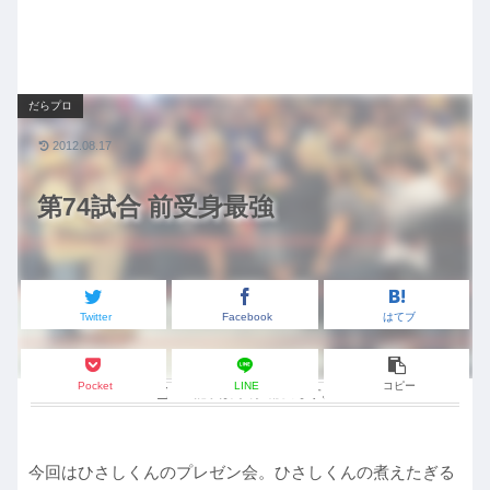
だらプロ
2012.08.17
第74試合 前受身最強
Twitter
Facebook
はてブ
Pocket
LINE
コピー
この記事は
約2分
で読めます。
今回はひさしくんのプレゼン会。ひさしくんの煮えたぎる