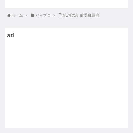
ホーム
だらプロ
第74試合 前受身最強
ad