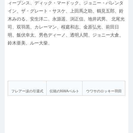
ィーブンス、ディック・マードック、ジョニー・バレンタ
イン、ザ・グレート・サスケ、上田馬之助、鶴見五郎、鈴
木みのる、安生洋二、永源遥、渕正信、地井武男、 北尾光
司、双羽黒、カレーマン、桜庭和志、金原弘光、前田日
明、飯伏幸太、男色ディーノ、透明人間、ジョニー大倉、
鈴木亜美、ルー大柴、
フレアー涙の引退式
伝統のNWAベルト
ウワサのロッキー羽田