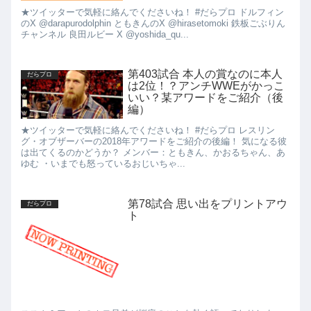
★ツイッターで気軽に絡んでくださいね！ #だらプロ ドルフィン
のX @darapurodolphin ともきんのX @hirasetomoki 鉄板ごぶりん
チャンネル 良田ルビー X @yoshida_qu...
第403試合 本人の賞なのに本人
だらプロ
は2位！？アンチWWEがかっこ
いい？某アワードをご紹介（後
編）
★ツイッターで気軽に絡んでくださいね！ #だらプロ レスリン
グ・オブザーバーの2018年アワードをご紹介の後編！ 気になる彼
は出てくるのかどうか？ メンバー：ともきん、かおるちゃん、あ
ゆむ ・いまでも怒っているおじいちゃ...
第78試合 思い出をプリントアウ
だらプロ
ト