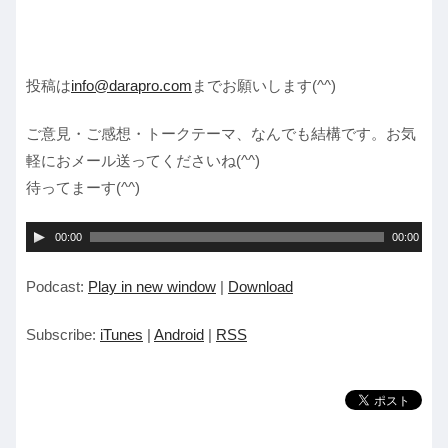
投稿は
info@darapro.com
までお願いします(^^)
ご意見・ご感想・トークテーマ、なんでも結構です。お気
軽におメール送ってくださいね(^^)
待ってまーす(^^)
音
00:00
00:00
声
Podcast:
Play in new window
|
Download
プ
レ
Subscribe:
iTunes
|
Android
|
RSS
ー
ヤ
ー