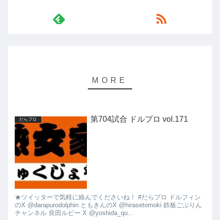
第704試合 ドルプロ vol.171
だらプロ
★ツイッターで気軽に絡んでくださいね！ #だらプロ ドルフィン
のX @darapurodolphin ともきんのX @hirasetomoki 鉄板ごぶりん
チャンネル 良田ルビー X @yoshida_qu...