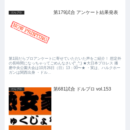
第179試合 アンケート結果発表
だらプロ
第1回だらプロアンケートに寄せていただいた声をご紹介！ 想定外
の長時間になっちゃってごめんなさい(^_^;) ★大日本プロレス 播
磨中央公園大会は10月26日（日）13：00〜★ ・実は、ハルクホー
ガンは関西出身 ・ドル...
第681試合 ドルプロ vol.153
だらプロ