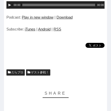
音
00:00
00:00
声
Podcast:
Play in new window
|
Download
プ
レ
Subscribe:
iTunes
|
Android
|
RSS
ー
ヤ
ー
だらプロ
ゲスト参戦！