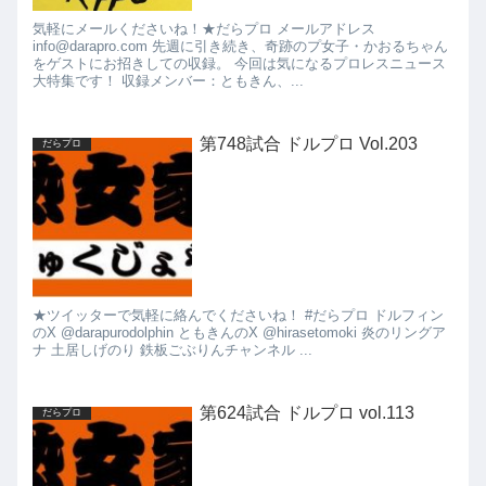
気軽にメールくださいね！★だらプロ メールアドレス
info@darapro.com 先週に引き続き、奇跡のプ女子・かおるちゃん
をゲストにお招きしての収録。 今回は気になるプロレスニュース
大特集です！ 収録メンバー：ともきん、...
第748試合 ドルプロ Vol.203
だらプロ
★ツイッターで気軽に絡んでくださいね！ #だらプロ ドルフィン
のX @darapurodolphin ともきんのX @hirasetomoki 炎のリングア
ナ 土居しげのり 鉄板ごぶりんチャンネル ...
第624試合 ドルプロ vol.113
だらプロ