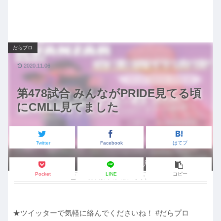
だらプロ
2020.11.06
第478試合 みんながPRIDE見てる頃
にCMLL見てました
Twitter
Facebook
はてブ
12月6日は元町に集合！
Pocket
LINE
コピー
この記事は
約3分
で読めます。
★ツイッターで気軽に絡んでくださいね！ #だらプロ