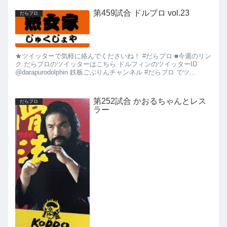
第459試合 ドルプロ vol.23
だらプロ
★ツイッターで気軽に絡んでくださいね！ #だらプロ ■今週のリン
ク だらプロのツイッターはこちら ドルフィンのツイッターID
@darapurodolphin 鉄板ごぶりんチャンネル #だらプロ でツ...
第252試合 かおるちゃんとレス
だらプロ
ラー