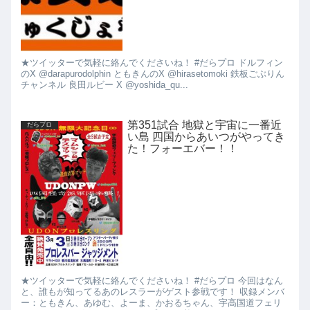
★ツイッターで気軽に絡んでくださいね！ #だらプロ ドルフィン
のX @darapurodolphin ともきんのX @hirasetomoki 鉄板ごぶりん
チャンネル 良田ルビー X @yoshida_qu...
第351試合 地獄と宇宙に一番近
だらプロ
い島 四国からあいつがやってき
た！フォーエバー！！
★ツイッターで気軽に絡んでくださいね！ #だらプロ 今回はなん
と、誰もが知ってるあのレスラーがゲスト参戦です！ 収録メンバ
ー：ともきん、あゆむ、よーま、かおるちゃん、宇高国道フェリ