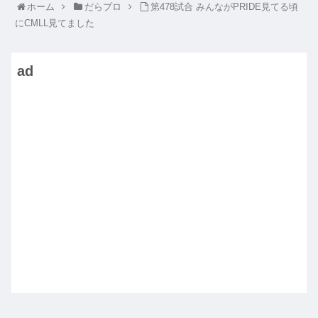
ホーム
だらプロ
第478試合 みんながPRIDE見てる頃
にCMLL見てました
ad