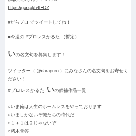
https://goo.gl/h4fFDZ
#だらプロ でツイートしてね！
■今週の #プロレスかるた （暫定）
い
の名文句を募集します！
ツイッター（ @darapuro ）にみなさんの名文句をお寄せく
ださい！
い
#プロレスかるた
の候補作品一覧
○いま俺は人生のホームレスをやっております
○いましかないぞ俺たちの時代だ
○１＋１は２じゃないぞ
○猪木問答