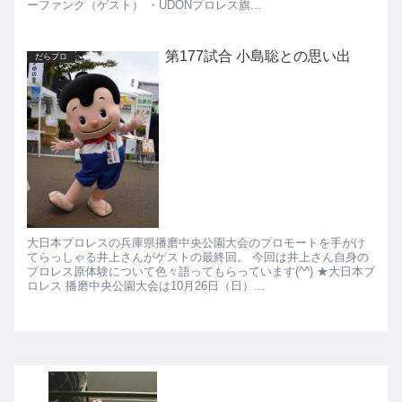
ーファンク（ゲスト） ・UDONプロレス旗...
第177試合 小島聡との思い出
だらプロ
大日本プロレスの兵庫県播磨中央公園大会のプロモートを手がけ
てらっしゃる井上さんがゲストの最終回。 今回は井上さん自身の
プロレス原体験について色々語ってもらっています(^^) ★大日本プ
ロレス 播磨中央公園大会は10月26日（日）...