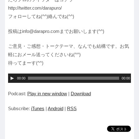
http://twitter.com/darapuro/
フォローしてね(^^)絡んでね(^^)
投稿はinfo@darapro.comまでお願いします(^^)
ご意見・ご感想・トークテーマ、なんでも結構です。お気
軽におメール送ってくださいね(^^)
待ってまーす(^^)
音
00:00
00:00
声
Podcast:
Play in new window
|
Download
プ
レ
Subscribe:
iTunes
|
Android
|
RSS
ー
ヤ
ー