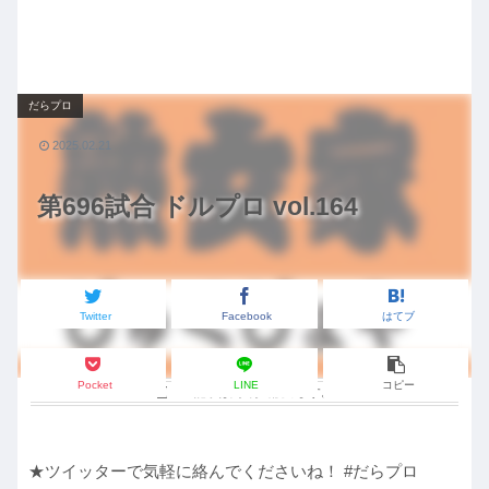
だらプロ
2025.02.21
第696試合 ドルプロ vol.164
Twitter
Facebook
はてブ
Pocket
LINE
コピー
この記事は
約1分
で読めます。
★ツイッターで気軽に絡んでくださいね！ #だらプロ