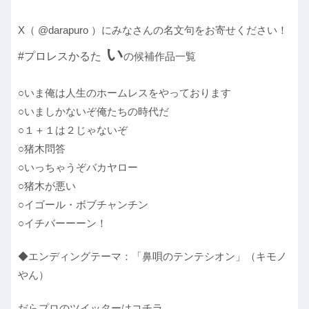
X（ @darapuro ）にみなさんの名文句をお寄せください！
い
#プロレスかるた
の候補作品一覧
○いま俺は人生のホームレスをやっております
○いましかないぞ俺たちの時代だ
○１＋１は２じゃないぞ
○猪木問答
○いっちゃうぞバカヤロー
○猪木が悪い
○イゴール・ボブチャンチン
○イチバーーーン！
◆エンディングテーマ：「鼻唄のテンテシオン」（キモノ
やん）
だらプロのツイッターはコチラ