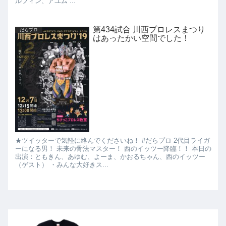
ルフィン、アユム ...
第434試合 川西プロレスまつり
だらプロ
はあったかい空間でした！
★ツイッターで気軽に絡んでくださいね！ #だらプロ 2代目ライガ
ーになる男！ 未来の骨法マスター！ 西のイッツー降臨！！ 本日の
出演：ともきん、あゆむ、よーま、かおるちゃん、西のイッツー
（ゲスト） ・みんな大好きス...