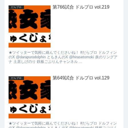
第766試合 ドルプロ vol.219
だらプロ
★ツイッターで気軽に絡んでくださいね！ #だらプロ ドルフィン
のX @darapurodolphin ともきんのX @hirasetomoki 炎のリングア
ナ 土居しげのり 鉄板ごぶりんチャンネル ...
第649試合 ドルプロ vol.129
だらプロ
★ツイッターで気軽に絡んでくださいね！ #だらプロ ドルフィン
のX @darapurodolphin ともきんのX @hirasetomoki 鉄板ごぶりん