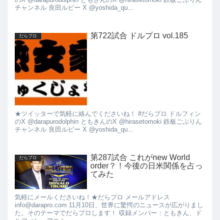
チャンネル 良田ルビー X @yoshida_qu...
第722試合 ドルプロ vol.185
だらプロ
★ツイッターで気軽に絡んでくださいね！ #だらプロ ドルフィン
のX @darapurodolphin ともきんのX @hirasetomoki 鉄板ごぶりん
チャンネル 良田ルビー X @yoshida_qu...
第287試合 これがnew World
だらプロ
order？！今後の日米関係を占っ
てみた
気軽にメールくださいね！★だらプロ メールアドレス
info@darapro.com 11月10日、世界に驚愕のニュースが広がりまし
た。そのテーマでだらプロします！ 収録メンバー：ともきん、ド