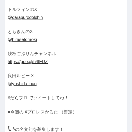
ドルフィンのX
@darapurodolphin
ともきんのX
@hirasetomoki
鉄板ごぶりんチャンネル
https://goo.gl/h4fFDZ
良田ルビー X
@yoshida_qun
#だらプロ でツイートしてね！
■今週の #プロレスかるた （暫定）
い
の名文句を募集します！