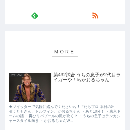
第432試合 うちの息子が2代目ラ
だらプロ
イガーや！byかおるちゃん
★ツイッターで気軽に絡んでくださいね！ #だらプロ 本日の出
演：ともきん、ドルフィン、かおるちゃん ・あと10分！ ・東京ド
ームの話 ・再びリバプールの風が吹く？ ・うちの息子はランカシ
ャースタイル向き ・かおるちゃんW...