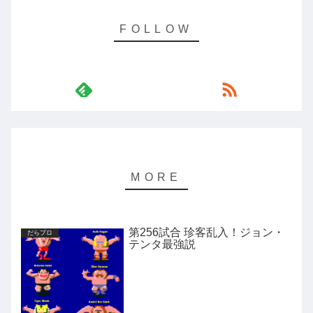
第256試合 珍客乱入！ジョン・
だらプロ
テンタ最強説