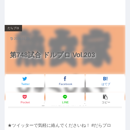
だらプロ
2026.01.23
第748試合 ドルプロ Vol.203
Twitter
Facebook
はてブ
Pocket
LINE
コピー
この記事は
約2分
で読めます。
★ツイッターで気軽に絡んでくださいね！ #だらプロ