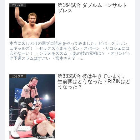
第164試合 ダブルムーンサルト
だらプロ
プレス
本当に久しぶりの週プロ読みをやってみました。ビバ・クラッシ
ュギャルズ！ ・セックスうまそうダン・スバーン ・リコシェには
穴がなーい！ ・シラヌキススム ・あの技の元祖は？ ・オリンピッ
ク予選スラムはすごい ・宮本さん？ ・...
第333試合 彼は生きています。
だらプロ
生前葬はどうなった？RIZINはど
うなった？