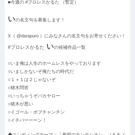
■今週の #プロレスかるた （暫定）
い
の名文句を募集します！
X（ @darapuro ）にみなさんの名文句をお寄せください！
い
#プロレスかるた
の候補作品一覧
○いま俺は人生のホームレスをやっております
○いましかないぞ俺たちの時代だ
○１＋１は２じゃないぞ
○猪木問答
○いっちゃうぞバカヤロー
○猪木が悪い
○イゴール・ボブチャンチン
○イチバーーーン！
◆エンディングテーマ：「鼻唄のテンテシオン」（キモノ