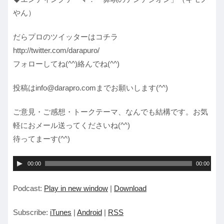
やん）
だらプロのツイッターはコチラ
http://twitter.com/darapuro/
フォローしてね(^^)絡んでね(^^)
投稿はinfo@darapro.comまでお願いします(^^)
ご意見・ご感想・トークテーマ、なんでも結構です。お気
軽におメール送ってくださいね(^^)
待ってまーす(^^)
音
00:00
00:00
声
Podcast:
Play in new window
|
Download
プ
レ
Subscribe:
iTunes
|
Android
|
RSS
ー