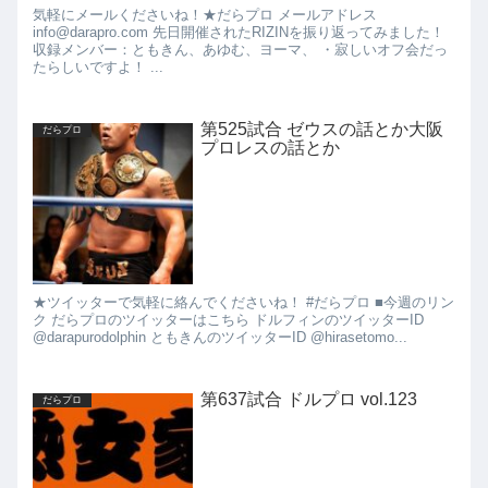
気軽にメールくださいね！★だらプロ メールアドレス
info@darapro.com 先日開催されたRIZINを振り返ってみました！
収録メンバー：ともきん、あゆむ、ヨーマ、 ・寂しいオフ会だっ
たらしいですよ！ ...
第525試合 ゼウスの話とか大阪
だらプロ
プロレスの話とか
★ツイッターで気軽に絡んでくださいね！ #だらプロ ■今週のリン
ク だらプロのツイッターはこちら ドルフィンのツイッターID
@darapurodolphin ともきんのツイッターID @hirasetomo...
第637試合 ドルプロ vol.123
だらプロ