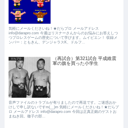
気軽にメールくださいね！★だらプロ メールアドレス
info@darapro.com 今週はリスナーさんからのお悩みにお答えしつ
つプロレスゲームの歴史について学びます。ムイビエン！ 収録メ
ンバー：ともきん、デンジャラスK、ドルフ...
（再試合）第321試合 平成維震
だらプロ
軍の旗を買った小学生
音声ファイルのトラブルが有りましたので再送です。ご迷惑おか
けして申し訳ないですm(__)m 気軽にメールくださいね！★だらプ
ロ メールアドレス info@darapro.com 今回は正真正銘のゲストお
まねき回。徹子の部...