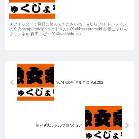
★ツイッターで気軽に絡んでくださいね！ #だらプロ ドルフィン
のX @darapurodolphin ともきんのX @hirasetomoki 鉄板ごぶりん
チャンネル 良田ルビー X @yoshida_qu...
第747試合 ドルプロ Vol.202
第749試合 ドルプロ Vol.204