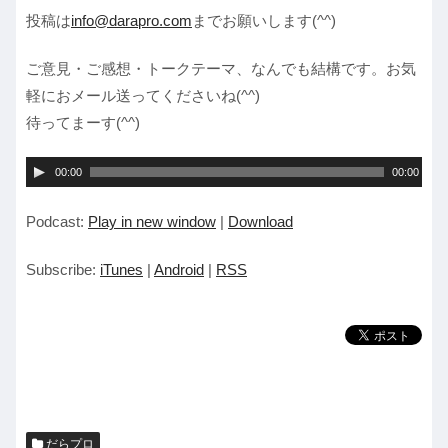
投稿は
info@darapro.com
までお願いします(^^)
ご意見・ご感想・トークテーマ、なんでも結構です。お気
軽におメール送ってくださいね(^^)
待ってまーす(^^)
音
00:00
00:00
声
Podcast:
Play in new window
|
Download
プ
レ
Subscribe:
iTunes
|
Android
|
RSS
ー
ヤ
ー
だらプロ