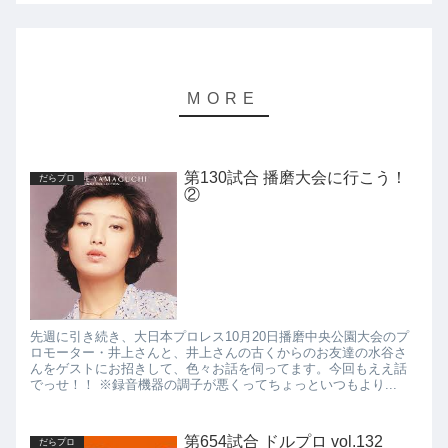
第130試合 播磨大会に行こう！
だらプロ
②
先週に引き続き、大日本プロレス10月20日播磨中央公園大会のプ
ロモーター・井上さんと、井上さんの古くからのお友達の水谷さ
んをゲストにお招きして、色々お話を伺ってます。今回もええ話
でっせ！！ ※録音機器の調子が悪くってちょっといつもより...
第654試合 ドルプロ vol.132
だらプロ