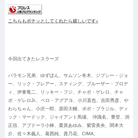
こちらもポチッとしてくれたら嬉しいです♪
今回出てきたレスラーズ
バラモン兄弟、ゆずぽん、サムソン冬木、ジプシー・ジョ
ー、リック・フレアー、スティング、ブルーザー・ブロデ
ィ、伊東竜二、リッキー・フジ、チャボ・ゲレロ、チャ
ボ・ゲレロJr.、ペロ・アグアヨ、小川直也、吉田秀彦、や
わらちゃん、小沢一郎、原田大輔、ボボ・ブラジル、ディ
ック・マードック、ジャイアント馬場、 沖識名、豊登、渕
正信、アブドーラ小林、栗原あゆみ、紫雷美央、関本大
介、佐々木義人、葛西純、貴乃花、CIMA、