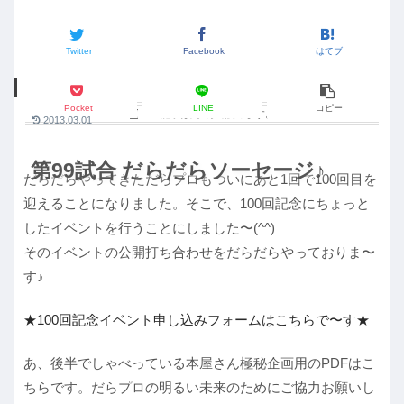
Twitter
Facebook
はてブ
だらプロ
Pocket
LINE
コピー
この記事は
約2分
で読めます。
2013.03.01
第99試合 だらだらソーセージ♪
だらだらやってきただらプロもついにあと1回で100回目を
迎えることになりました。そこで、100回記念にちょっと
したイベントを行うことにしました〜(^^)
そのイベントの公開打ち合わせをだらだらやっておりま〜
す♪
★100回記念イベント申し込みフォームはこちらで〜す★
あ、後半でしゃべっている本屋さん極秘企画用のPDFはこ
ちらです。だらプロの明るい未来のためにご協力お願いし