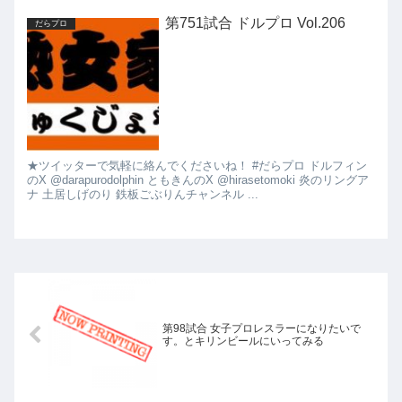
第751試合 ドルプロ Vol.206
だらプロ
★ツイッターで気軽に絡んでくださいね！ #だらプロ ドルフィン
のX @darapurodolphin ともきんのX @hirasetomoki 炎のリングア
ナ 土居しげのり 鉄板ごぶりんチャンネル ...
第98試合 女子プロレスラーになりたいで
す。とキリンビールにいってみる