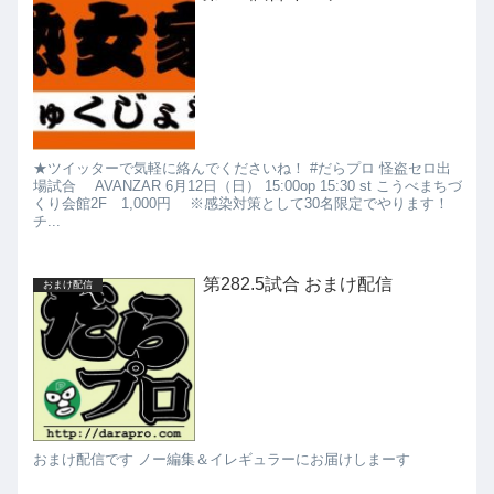
★ツイッターで気軽に絡んでくださいね！ #だらプロ 怪盗セロ出
場試合 AVANZAR 6月12日（日） 15:00op 15:30 st こうべまちづ
くり会館2F 1,000円 ※感染対策として30名限定でやります！
チ...
第282.5試合 おまけ配信
おまけ配信
おまけ配信です ノー編集＆イレギュラーにお届けしまーす