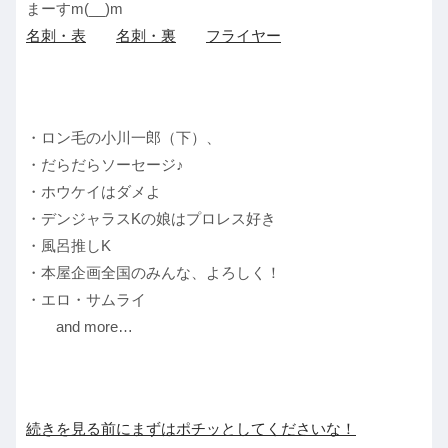
まーすm(__)m
名刺・表
名刺・裏
フライヤー
・ロン毛の小川一郎（下）、
・だらだらソーセージ♪
・ホウケイはダメよ
・デンジャラスKの娘はプロレス好き
・風呂推しK
・本屋企画全国のみんな、よろしく！
・エロ・サムライ
and more…
続きを見る前にまずはポチッとしてくださいな！