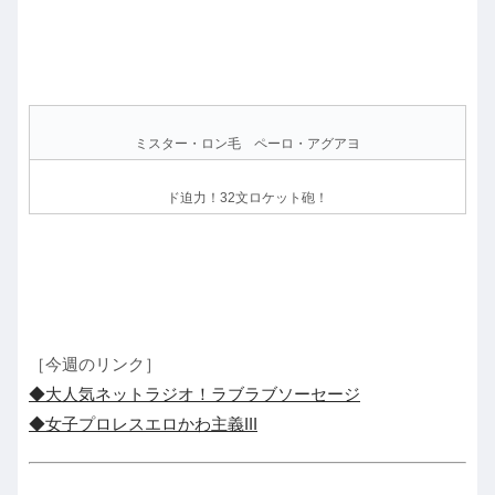
ミスター・ロン毛 ペーロ・アグアヨ
ド迫力！32文ロケット砲！
［今週のリンク］
◆大人気ネットラジオ！ラブラブソーセージ
◆女子プロレスエロかわ主義III