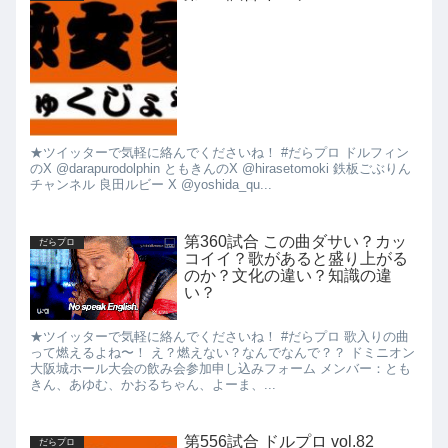
★ツイッターで気軽に絡んでくださいね！ #だらプロ ドルフィン
のX @darapurodolphin ともきんのX @hirasetomoki 鉄板ごぶりん
チャンネル 良田ルビー X @yoshida_qu...
第360試合 この曲ダサい？カッ
だらプロ
コイイ？歌があると盛り上がる
のか？文化の違い？知識の違
い？
★ツイッターで気軽に絡んでくださいね！ #だらプロ 歌入りの曲
って燃えるよね〜！ え？燃えない？なんでなんで？？ ドミニオン
大阪城ホール大会の飲み会参加申し込みフォーム メンバー：とも
きん、あゆむ、かおるちゃん、よーま、...
第556試合 ドルプロ vol.82
だらプロ