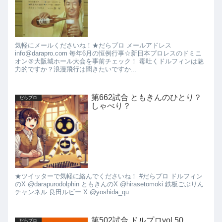
気軽にメールくださいね！★だらプロ メールアドレス
info@darapro.com 毎年6月の恒例行事☆新日本プロレスのドミニ
オン＠大阪城ホール大会を事前チェック！ 毒吐くドルフィンは魅
力的ですか？浪漫飛行は聞きたいですか...
第662試合 ともきんのひとり？
だらプロ
しゃべり？
★ツイッターで気軽に絡んでくださいね！ #だらプロ ドルフィン
のX @darapurodolphin ともきんのX @hirasetomoki 鉄板ごぶりん
チャンネル 良田ルビー X @yoshida_qu...
第502試合 ドルプロvol.50
だらプロ