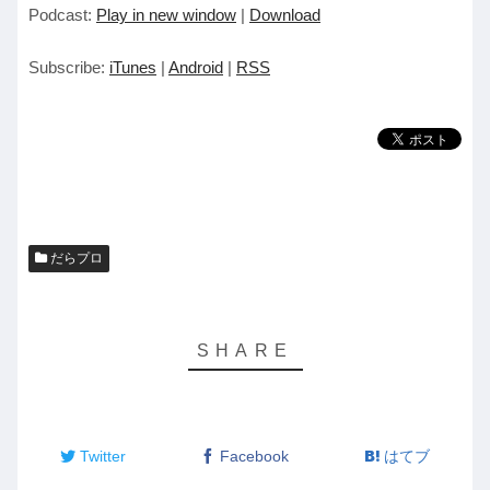
Podcast:
Play in new window
|
Download
プ
レ
Subscribe:
iTunes
|
Android
|
RSS
ー
ヤ
ー
だらプロ
Twitter
Facebook
はてブ