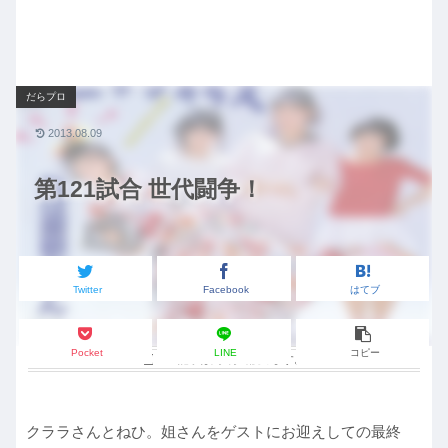
だらプロ
2013.08.09
第121試合 世代闘争！
Twitter
Facebook
はてブ
Pocket
LINE
コピー
この記事は
約2分
で読めます。
クララさんとねひ。姐さんをゲストにお迎えしての最終