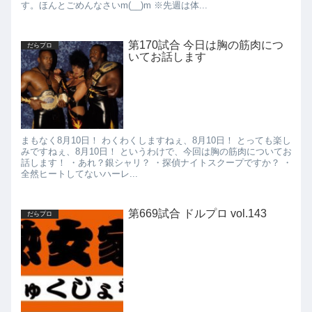
す。ほんとごめんなさいm(__)m ※先週は体...
第170試合 今日は胸の筋肉につ
だらプロ
いてお話します
まもなく8月10日！ わくわくしますねぇ、8月10日！ とっても楽し
みですねぇ、8月10日！ というわけで、今回は胸の筋肉についてお
話します！ ・あれ？銀シャリ？ ・探偵ナイトスクープですか？ ・
全然ヒートしてないハーレ...
第669試合 ドルプロ vol.143
だらプロ