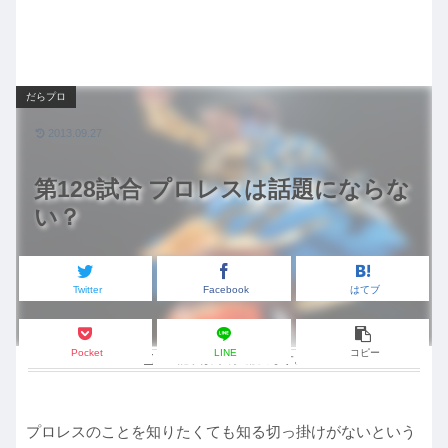
だらプロ
2013.09.27
第128試合 プロレスは話題にならな
い？
Twitter
Facebook
はてブ
Pocket
LINE
コピー
この記事は
約2分
で読めます。
プロレスのことを知りたくても知る切っ掛けがないという