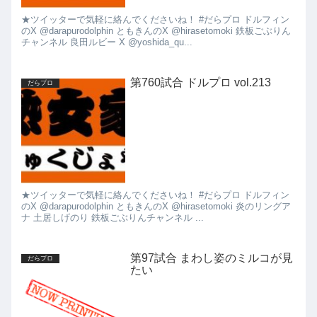
★ツイッターで気軽に絡んでくださいね！ #だらプロ ドルフィン
のX @darapurodolphin ともきんのX @hirasetomoki 鉄板ごぶりん
チャンネル 良田ルビー X @yoshida_qu...
第760試合 ドルプロ vol.213
だらプロ
★ツイッターで気軽に絡んでくださいね！ #だらプロ ドルフィン
のX @darapurodolphin ともきんのX @hirasetomoki 炎のリングア
ナ 土居しげのり 鉄板ごぶりんチャンネル ...
第97試合 まわし姿のミルコが見
だらプロ
たい