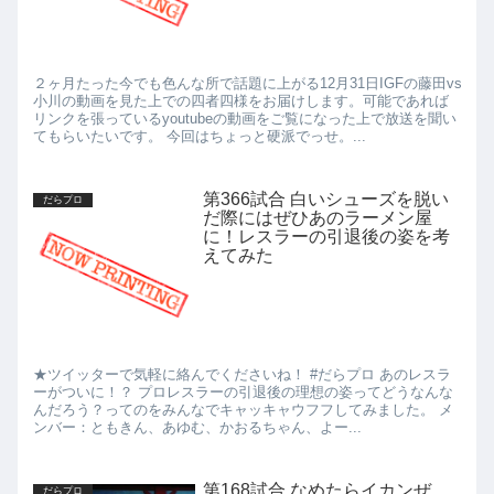
２ヶ月たった今でも色んな所で話題に上がる12月31日IGFの藤田vs
小川の動画を見た上での四者四様をお届けします。可能であれば
リンクを張っているyoutubeの動画をご覧になった上で放送を聞い
てもらいたいです。 今回はちょっと硬派でっせ。...
第366試合 白いシューズを脱い
だらプロ
だ際にはぜひあのラーメン屋
に！レスラーの引退後の姿を考
えてみた
★ツイッターで気軽に絡んでくださいね！ #だらプロ あのレスラ
ーがついに！？ プロレスラーの引退後の理想の姿ってどうなんな
んだろう？ってのをみんなでキャッキャウフフしてみました。 メ
ンバー：ともきん、あゆむ、かおるちゃん、よー...
第168試合 なめたらイカンぜ
だらプロ