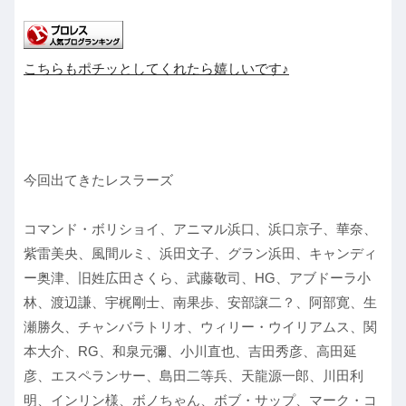
こちらもポチッとしてくれたら嬉しいです♪
今回出てきたレスラーズ
コマンド・ボリショイ、アニマル浜口、浜口京子、華奈、
紫雷美央、風間ルミ、浜田文子、グラン浜田、キャンディ
ー奥津、旧姓広田さくら、武藤敬司、HG、アブドーラ小
林、渡辺謙、宇梶剛士、南果歩、安部譲二？、阿部寛、生
瀬勝久、チャンバラトリオ、ウィリー・ウイリアムス、関
本大介、RG、和泉元彌、小川直也、吉田秀彦、高田延
彦、エスペランサー、島田二等兵、天龍源一郎、川田利
明、インリン様、ボノちゃん、ボブ・サップ、マーク・コ