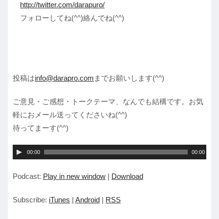
http://twitter.com/darapuro/
フォローしてね(^^)絡んでね(^^)
投稿は
info@darapro.com
までお願いします(^^)
ご意見・ご感想・トークテーマ、なんでも結構です。お気
軽におメール送ってくださいね(^^)
待ってまーす(^^)
音
00:00
00:00
声
Podcast:
Play in new window
|
Download
プ
レ
Subscribe:
iTunes
|
Android
|
RSS
ー
ヤ