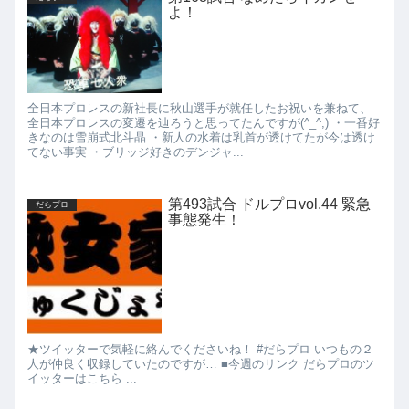
よ！
全日本プロレスの新社長に秋山選手が就任したお祝いを兼ねて、
全日本プロレスの変遷を辿ろうと思ってたんですが(^_^;) ・一番好
きなのは雪崩式北斗晶 ・新人の水着は乳首が透けてたが今は透け
てない事実 ・ブリッジ好きのデンジャ...
第493試合 ドルプロvol.44 緊急
だらプロ
事態発生！
★ツイッターで気軽に絡んでくださいね！ #だらプロ いつもの２
人が仲良く収録していたのですが… ■今週のリンク だらプロのツ
イッターはこちら ...