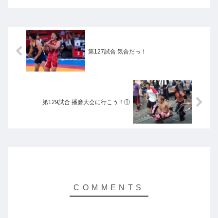
第127試合 気合だっ！
第129試合 播磨大会に行こう！①