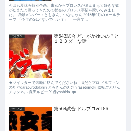
今回も夏休み特別企画。東京からプロレスがまぁまぁ大好きな奴
がたまたま帰ってきたので都会のプロレス事情を聞いてみまし
た。 収録メンバー：ともきん、つなちゃん 2015年9月のメールテ
ーマ 「今年のG1どないでした？」 一言で...
第643試合 どこがかゆいの？と
だらプロ
１２３ダーな話
★ツイッターで気軽に絡んでくださいね！ #だらプロ ドルフィン
のX @darapurodolphin ともきんのX @hirasetomoki 鉄板ごぶりん
チャンネル 良田ルビー X @yoshida_qu...
第564試合 ドルプロvol.86
だらプロ