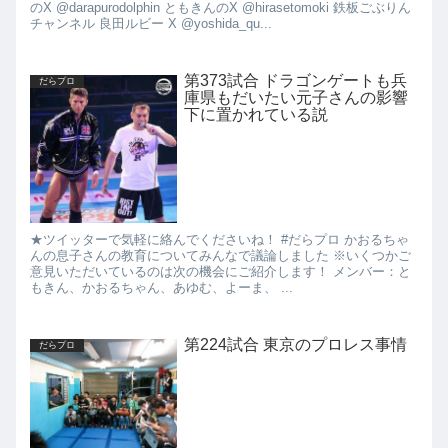
のX @darapurodolphin ともきんのX @hirasetomoki 鉄板ごぶりん
チャンネル 良田ルビー X @yoshida_qu...
第373試合 ドラゴンゲートも兵
だらプロ
庫県もだいたい元子さんの影響
下に置かれている説
★ツイッターで気軽に絡んでくださいね！ #だらプロ かおるちゃ
んの息子さんの教育についてみんなで議論しました ※いくつかご
意見いただいているのは次の機会にご紹介します！ メンバー：と
もきん、かおるちゃん、あゆむ、よーま、 ...
第224試合 東京のプロレス事情
だらプロ