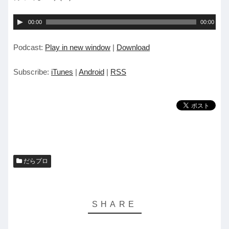
音
00:00
00:00
声
Podcast:
Play in new window
|
Download
プ
レ
Subscribe:
iTunes
|
Android
|
RSS
ー
ヤ
ー
だらプロ