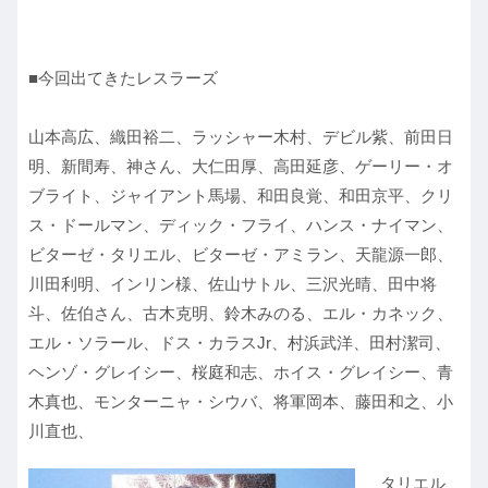
■今回出てきたレスラーズ
山本高広、織田裕二、ラッシャー木村、デビル紫、前田日
明、新間寿、神さん、大仁田厚、高田延彦、ゲーリー・オ
ブライト、ジャイアント馬場、和田良覚、和田京平、クリ
ス・ドールマン、ディック・フライ、ハンス・ナイマン、
ビターゼ・タリエル、ビターゼ・アミラン、天龍源一郎、
川田利明、インリン様、佐山サトル、三沢光晴、田中将
斗、佐伯さん、古木克明、鈴木みのる、エル・カネック、
エル・ソラール、ドス・カラスJr、村浜武洋、田村潔司、
ヘンゾ・グレイシー、桜庭和志、ホイス・グレイシー、青
木真也、モンターニャ・シウバ、将軍岡本、藤田和之、小
川直也、
タリエル