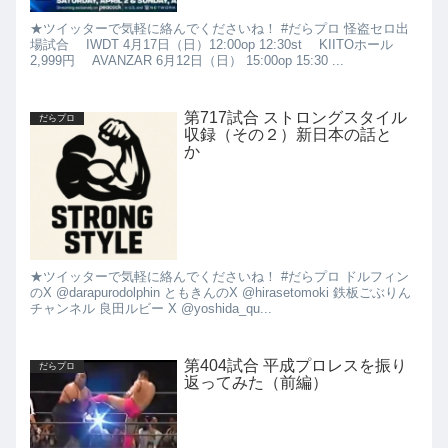
★ツイッターで気軽に絡んでくださいね！ #だらプロ 怪盗セロ出
場試合 IWDT 4月17日（日）12:00op 12:30st KIITOホール
2,999円 AVANZAR 6月12日（日） 15:00op 15:30 ...
第717試合 ストロングスタイル
だらプロ
収録（その２）新日本の話と
か
★ツイッターで気軽に絡んでくださいね！ #だらプロ ドルフィン
のX @darapurodolphin ともきんのX @hirasetomoki 鉄板ごぶりん
チャンネル 良田ルビー X @yoshida_qu...
第404試合 平成プロレスを振り
だらプロ
返ってみた（前編）