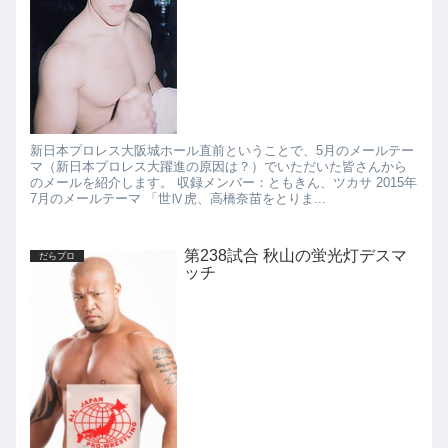
新日本プロレス大阪城ホール直前ということで、5月のメールテー
マ（新日本プロレス大躍進の原因は？）でいただいた皆さんから
のメールを紹介します。 収録メンバー：ともきん、ツカサ 2015年
7月のメールテーマ 「世Ⅳ虎、高橋奈苗をとりま...
第238試合 秋山の蛍光灯デスマ
だらプロ
ッチ