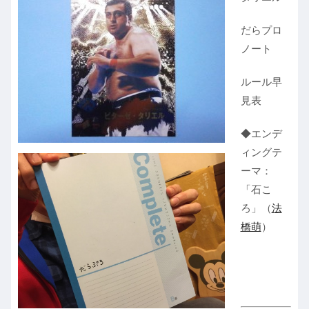
だらプロ
ノート
ルール早
見表
◆エンデ
ィングテ
ーマ：
「石こ
ろ」（
法
橋萌
）