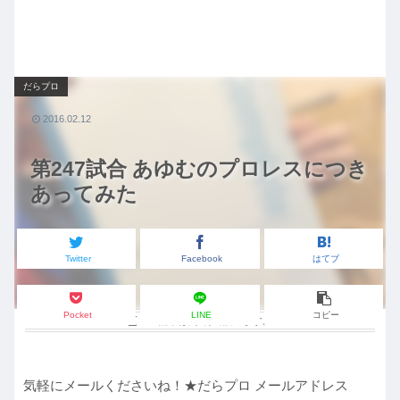
だらプロ
2016.02.12
第247試合 あゆむのプロレスにつき
あってみた
Twitter
Facebook
はてブ
Pocket
LINE
コピー
この記事は
約2分
で読めます。
気軽にメールくださいね！★だらプロ メールアドレス