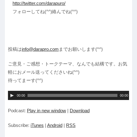
http://twitter.com/darapuro/
フォローしてね(^^)絡んでね(^^)
投稿は
info@darapro.com
までお願いします(^^)
ご意見・ご感想・トークテーマ、なんでも結構です。お気
軽におメール送ってくださいね(^^)
待ってまーす(^^)
音
00:00
00:00
声
Podcast:
Play in new window
|
Download
プ
レ
Subscribe:
iTunes
|
Android
|
RSS
ー
ヤ