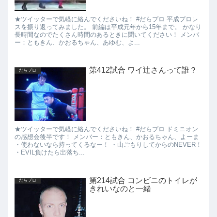
★ツイッターで気軽に絡んでくださいね！ #だらプロ 平成プロレ
スを振り返ってみました。 前編は平成元年から15年まで。 かなり
長時間なのでたくさん時間のあるときに聞いてください！ メンバ
ー：ともきん、かおるちゃん、あゆむ、よ...
第412試合 ワイ辻さんって誰？
だらプロ
★ツイッターで気軽に絡んでくださいね！ #だらプロ ドミニオン
の感想会後半です！ メンバー：ともきん、かおるちゃん、よーま
・使わないなら持ってくるなー！ ・山ごもりしてからのNEVER！
・EVIL負けたら出落ち...
第214試合 コンビニのトイレが
だらプロ
きれいなのと一緒