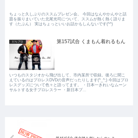
ちょっと久しぶりのススムプレゼン会。 今回はなんやかんやと話
題を振りまいていた北尾光司について、ススムが熱く熱く語りま
す（たぶん） 実はちょっといいお話かもしんないです(^^)
第157試合 くまもん着れるもん
だらプロ
いつものスタジオから飛び出して、市内某所で収録。後ろに聞こ
えているのはプロレスDVDの音声だったりします(^_^;) 今回はプロ
レスグッズについて色々と語ってます。 ・日本一きれいなムーン
サルトする女子プロレスラー ・新日本プ...