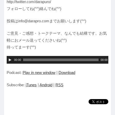
http://twitter.com/darapuro/
フォローしてね(^^)絡んでね(^^)
投稿はinfo@darapro.comまでお願いします(^^)
ご意見・ご感想・トークテーマ、なんでも結構です。お気
軽におメール送ってくださいね(^^)
待ってまーす(^^)
音
00:00
00:00
声
Podcast:
Play in new window
|
Download
プ
レ
Subscribe:
iTunes
|
Android
|
RSS
ー
ヤ
ー