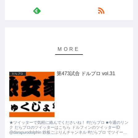
第473試合 ドルプロ vol.31
だらプロ
★ツイッターで気軽に絡んでくださいね！ #だらプロ ■今週のリン
ク だらプロのツイッターはこちら ドルフィンのツイッターID
@darapurodolphin 鉄板ごぶりんチャンネル #だらプロ でツイー...