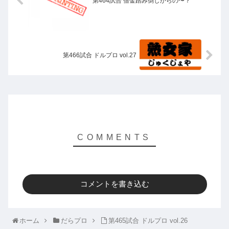
第464試合 借金踏み倒しからの〜？
第466試合 ドルプロ vol.27
コメントを書き込む
ホーム
だらプロ
第465試合 ドルプロ vol.26