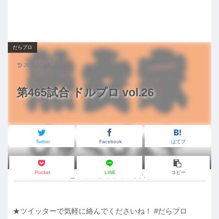
だらプロ
2020.07.24
第465試合 ドルプロ vol.26
Twitter
Facebook
はてブ
熟女家
Pocket
LINE
コピー
この記事は
約1分
で読めます。
★ツイッターで気軽に絡んでくださいね！ #だらプロ