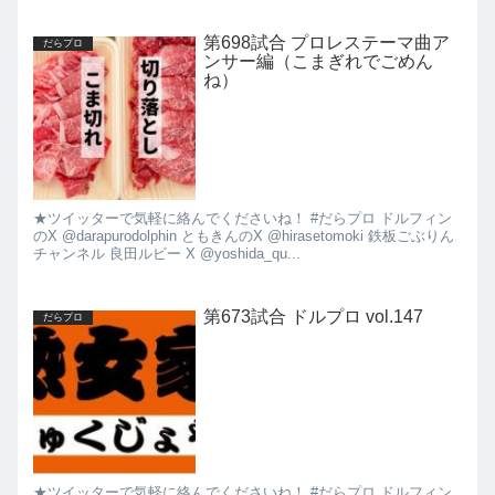
第698試合 プロレステーマ曲ア
だらプロ
ンサー編（こまぎれでごめん
ね）
★ツイッターで気軽に絡んでくださいね！ #だらプロ ドルフィン
のX @darapurodolphin ともきんのX @hirasetomoki 鉄板ごぶりん
チャンネル 良田ルビー X @yoshida_qu...
第673試合 ドルプロ vol.147
だらプロ
★ツイッターで気軽に絡んでくださいね！ #だらプロ ドルフィン